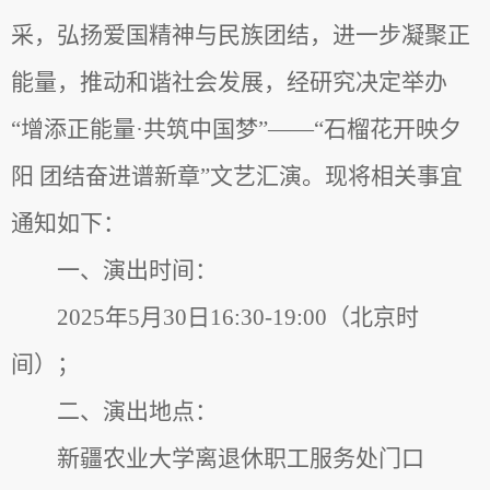
采，弘扬爱国精神与民族团结，进一步凝聚正
能量，推动和谐社会发展，经研究决定举办
“增添正能量
·
共筑中国梦”——“石榴花开映夕
阳 团结奋进谱新章”文艺汇演。现将相关事宜
通知如下：
一、
演出时间：
202
5
年
5
月
30
日
16:30-1
9
:
0
0
（北京时
间）；
二、演出地点：
新疆农业大学
离退休职工服务处门口